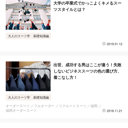
大学の卒業式でかっこよくキメるスー
ツスタイルとは？
大人のスーツ学 基礎知識編
2019.01.12
出世、成功する男はここが違う！失敗
しないビジネススーツの色の選び方、
着こなし方！
大人のスーツ学 基礎知識編
オーダースーツ
フルオーダー
リクルートスーツ
福岡
福岡オーダースーツ
2018.11.21